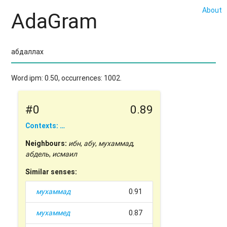
About
AdaGram
Word ipm: 0.50, occurrences: 1002.
#0
0.89
Contexts: …
Neighbours:
ибн
,
абу
,
мухаммад
,
абдель
,
исмаил
Similar senses:
мухаммад
0.91
мухаммед
0.87