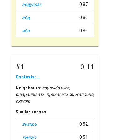
абдуллах
0.87
абд
0.86
ибн
0.86
#1
0.11
Contexts: …
Neighbours:
заулыбаться
,
ошарашивать
,
прикасаться
,
жалобно
,
окуляр
Similar senses:
визирь
0.52
темпус
0.51