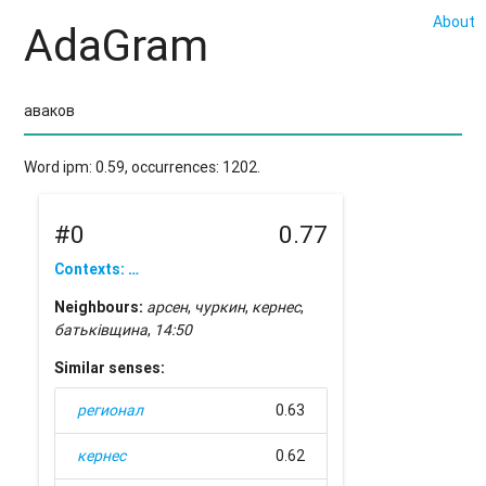
About
AdaGram
Word ipm: 0.59, occurrences: 1202.
#0
0.77
Contexts: …
Neighbours:
арсен
,
чуркин
,
кернес
,
батьківщина
,
14:50
Similar senses:
регионал
0.63
кернес
0.62