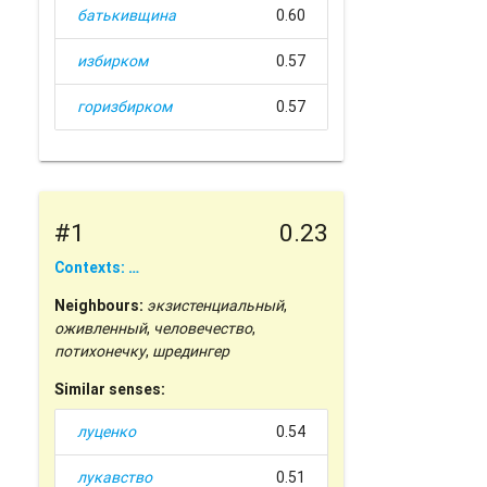
батькивщина
0.60
избирком
0.57
горизбирком
0.57
#1
0.23
Contexts: …
Neighbours:
экзистенциальный
,
оживленный
,
человечество
,
потихонечку
,
шредингер
Similar senses:
луценко
0.54
лукавство
0.51