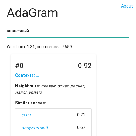
About
AdaGram
Word ipm: 1.31, occurrences: 2659.
#0
0.92
Contexts: …
Neighbours:
платеж
,
отчет
,
расчет
,
налог
,
уплата
Similar senses:
есна
0.71
аннуитетный
0.67