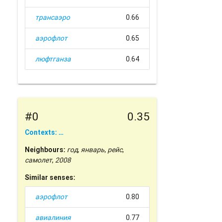
трансаэро
0.66
аэрофлот
0.65
люфтганза
0.64
#0
0.35
Contexts: …
Neighbours:
год
,
январь
,
рейс
,
самолет
,
2008
Similar senses:
аэрофлот
0.80
авиалиния
0.77