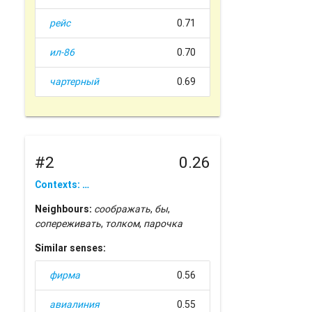
рейс
0.71
ил-86
0.70
чартерный
0.69
#2
0.26
Contexts: …
Neighbours:
соображать
,
бы
,
сопереживать
,
толком
,
парочка
Similar senses:
фирма
0.56
авиалиния
0.55