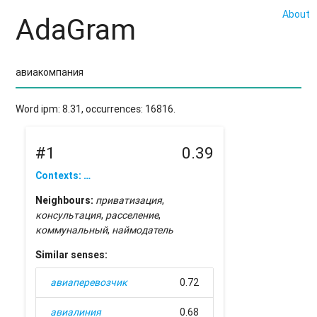
About
AdaGram
Word ipm: 8.31, occurrences: 16816.
#1
0.39
Contexts: …
Neighbours:
приватизация
,
консультация
,
расселение
,
коммунальный
,
наймодатель
Similar senses:
авиаперевозчик
0.72
авиалиния
0.68