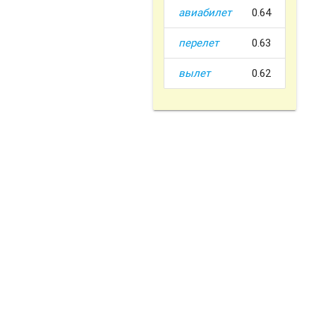
авиабилет
0.64
перелет
0.63
вылет
0.62