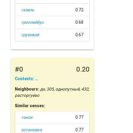
газель
0.72
троллейбус
0.68
грузовой
0.67
#0
0.20
Contexts: …
Neighbours:
до
,
305
,
однопутный
,
432
,
расторгуево
Similar senses:
такси
0.77
остановка
0.77