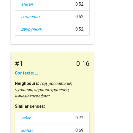
эйкен
0.52
санделло
0.52
двуручник
0.52
#1
0.16
Contexts: …
Neighbours:
год
,
российский
,
чувашия
,
здравоохранение
,
кинематографист
Similar senses:
юбер
0.72
минас
0.69