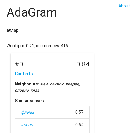
About
AdaGram
Word ipm: 0.21, occurrences: 415.
#0
0.84
Contexts: …
Neighbours:
меч
,
клинок
,
вперед
,
словно
,
глаз
Similar senses:
флейм
0.57
конан
0.54