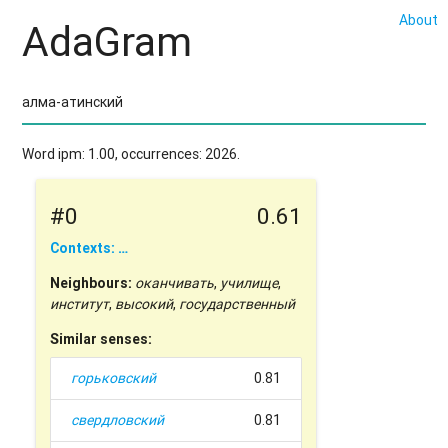
About
AdaGram
Word ipm: 1.00, occurrences: 2026.
#0
0.61
Contexts: …
Neighbours:
оканчивать
,
училище
,
институт
,
высокий
,
государственный
Similar senses:
горьковский
0.81
свердловский
0.81