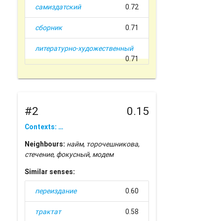
самиздатский
0.72
сборник
0.71
литературно-художественный
0.71
#2
0.15
Contexts: …
Neighbours:
найм
,
торочешникова
,
стечение
,
фокусный
,
модем
Similar senses:
переиздание
0.60
трактат
0.58