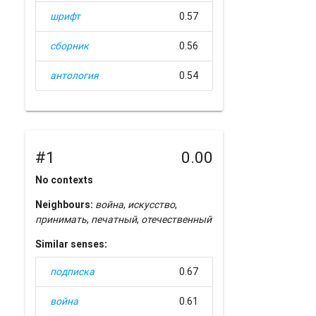
шрифт
0.57
сборник
0.56
антология
0.54
#1
0.00
No contexts
Neighbours:
война
,
искусство
,
принимать
,
печатный
,
отечественный
Similar senses:
подписка
0.67
война
0.61