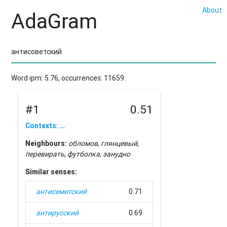
About
AdaGram
Word ipm: 5.76, occurrences: 11659.
#1
0.51
Contexts: …
Neighbours:
обломов
,
глянцевый
,
перевирать
,
футболка
,
занудно
Similar senses:
антисемитский
0.71
антирусский
0.69