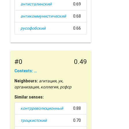
антисталинский
0.69
антикоммунистический
0.68
русофобский
0.66
#0
0.49
Contexts: …
Neighbours:
агитация
,
ук
,
организация
,
коллегия
,
рсфср
Similar senses:
контрреволюционный
0.88
троцкистский
0.70