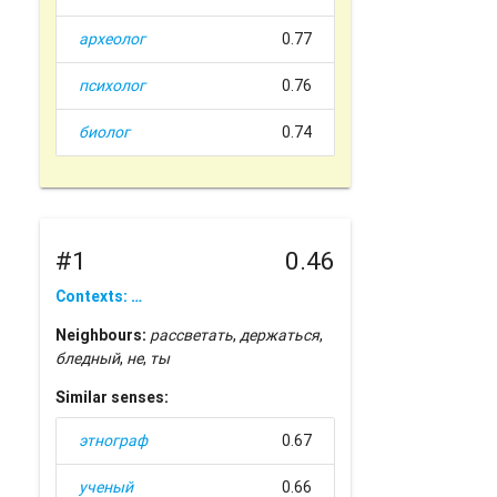
археолог
0.77
психолог
0.76
биолог
0.74
#1
0.46
Contexts: …
Neighbours:
рассветать
,
держаться
,
бледный
,
не
,
ты
Similar senses:
этнограф
0.67
ученый
0.66