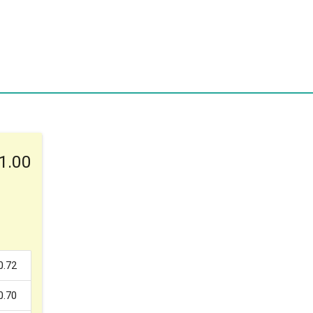
1.00
0.72
0.70