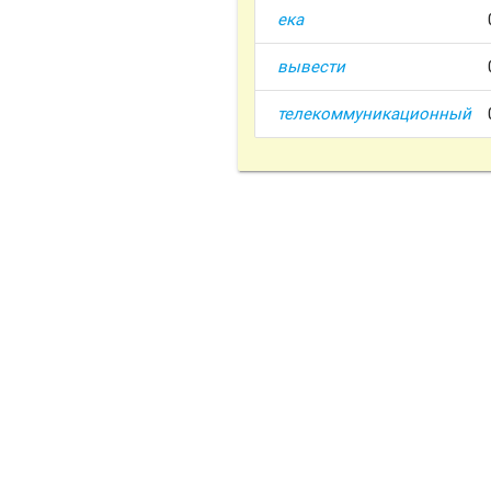
ека
вывести
телекоммуникационный