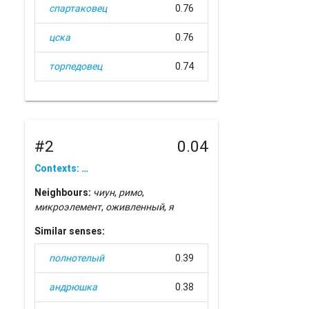
спартаковец
0.76
цска
0.76
торпедовец
0.74
#2
0.04
Contexts: …
Neighbours:
чиун
,
римо
,
микроэлемент
,
оживленный
,
я
Similar senses:
полнотелый
0.39
андрюшка
0.38