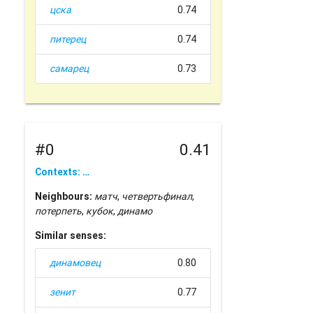
цска
0.74
питерец
0.74
самарец
0.73
#0
0.41
Contexts: …
Neighbours:
матч
,
четвертьфинал
,
потерпеть
,
кубок
,
динамо
Similar senses:
динамовец
0.80
зенит
0.77