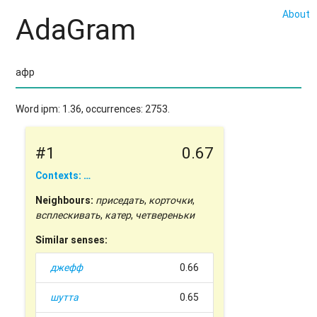
About
AdaGram
Word ipm: 1.36, occurrences: 2753.
#1
0.67
Contexts: …
Neighbours:
приседать
,
корточки
,
всплескивать
,
катер
,
четвереньки
Similar senses:
джефф
0.66
шутта
0.65