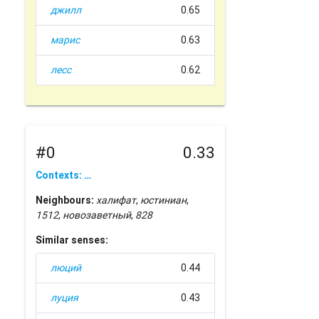
джилл
0.65
марис
0.63
лесс
0.62
#0
0.33
Contexts: …
Neighbours:
халифат
,
юстиниан
,
1512
,
новозаветный
,
828
Similar senses:
люций
0.44
луция
0.43