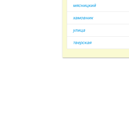
мясницкий
хамовник
улица
тверская