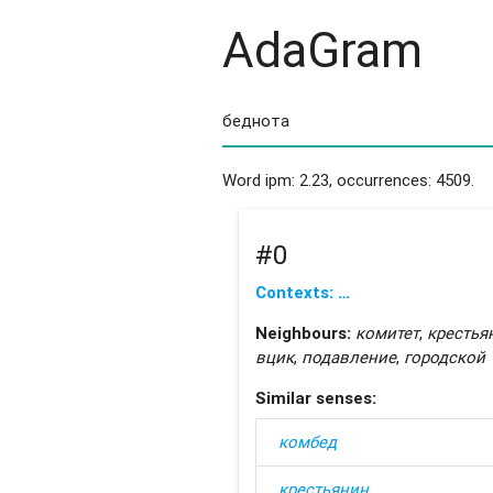
AdaGram
Word ipm: 2.23, occurrences: 4509.
#0
Contexts: …
Neighbours:
комитет
,
крестья
вцик
,
подавление
,
городской
Similar senses:
комбед
крестьянин