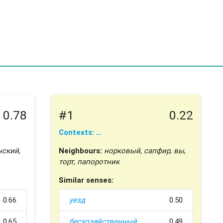
0.78
#1
0.22
Contexts: …
нский
,
Neighbours:
норковый
,
сапфир
,
вы
,
торт
,
папоротник
Similar senses:
0.66
уезд
0.50
0.65
бесхозяйственный
0.49