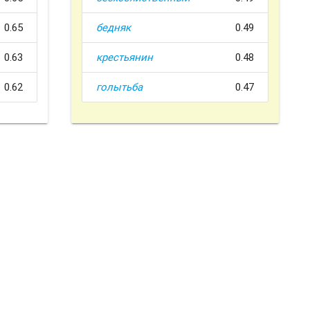
0.65
бедняк
0.49
0.63
крестьянин
0.48
0.62
голытьба
0.47