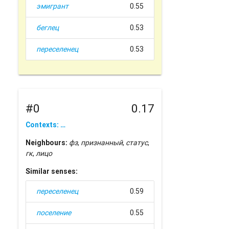
эмигрант
0.55
беглец
0.53
переселенец
0.53
#0
0.17
Contexts: …
Neighbours:
фз
,
признанный
,
статус
,
гк
,
лицо
Similar senses:
переселенец
0.59
поселение
0.55