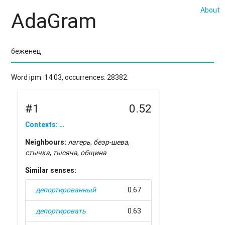
About
AdaGram
Word ipm: 14.03, occurrences: 28382.
#1
0.52
Contexts: …
Neighbours:
лагерь
,
беэр-шева
,
стычка
,
тысяча
,
община
Similar senses:
депортированный
0.67
депортировать
0.63