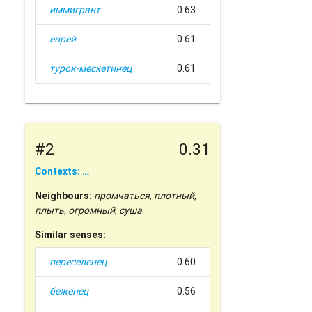
иммигрант
0.63
еврей
0.61
турок-месхетинец
0.61
#2
0.31
Contexts: …
Neighbours:
промчаться
,
плотный
,
плыть
,
огромный
,
суша
Similar senses:
переселенец
0.60
беженец
0.56