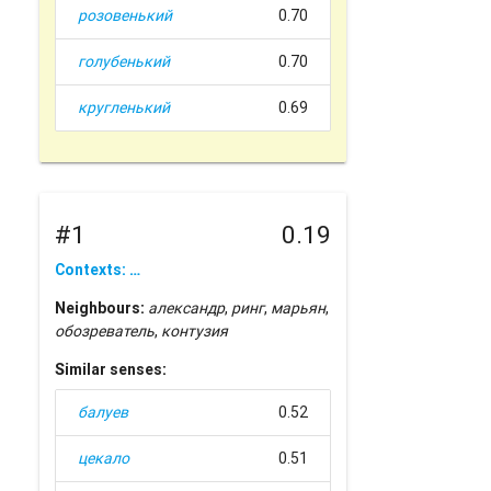
розовенький
0.70
голубенький
0.70
кругленький
0.69
#1
0.19
Contexts: …
Neighbours:
александр
,
ринг
,
марьян
,
обозреватель
,
контузия
Similar senses:
балуев
0.52
цекало
0.51