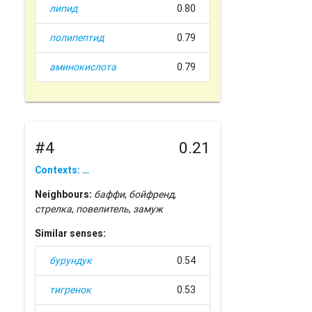
липид
0.80
полипептид
0.79
аминокислота
0.79
#4
0.21
Contexts: …
Neighbours:
баффи
,
бойфренд
,
стрелка
,
повелитель
,
замуж
Similar senses:
бурундук
0.54
тигренок
0.53