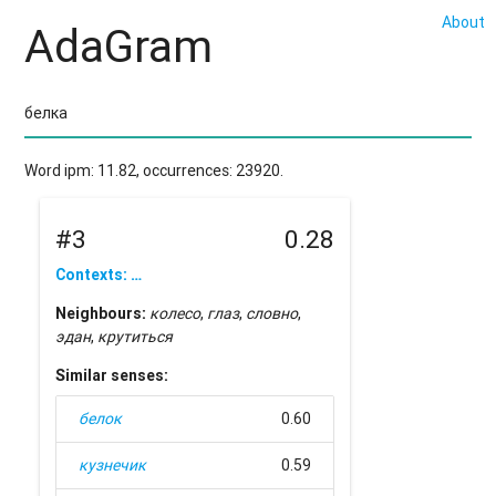
About
AdaGram
Word ipm: 11.82, occurrences: 23920.
#3
0.28
Contexts: …
Neighbours:
колесо
,
глаз
,
словно
,
эдан
,
крутиться
Similar senses:
белок
0.60
кузнечик
0.59