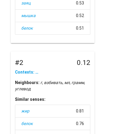
заяц
0.53
мышка
0.52
белок
0.51
#2
0.12
Contexts: …
Neighbours:
г
,
взбивать
,
мл
,
грамм
,
углевод
Similar senses:
жир
0.81
белок
0.76