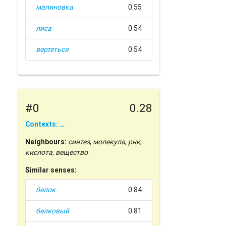
малиновка
0.55
лиса
0.54
вертеться
0.54
#0
0.28
Contexts: …
Neighbours:
синтез
,
молекула
,
рнк
,
кислота
,
вещество
Similar senses:
белок
0.84
белковый
0.81