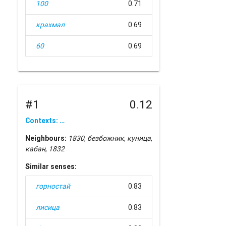
100
0.71
крахмал
0.69
60
0.69
#1
0.12
Contexts: …
Neighbours:
1830
,
безбожник
,
куница
,
кабан
,
1832
Similar senses:
горностай
0.83
лисица
0.83