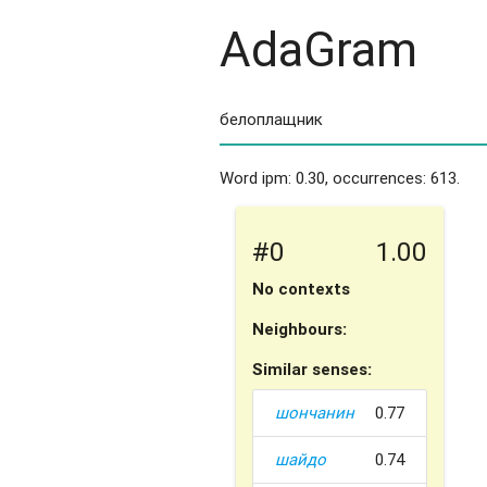
AdaGram
Word ipm: 0.30, occurrences: 613.
#0
1.00
No contexts
Neighbours:
Similar senses:
шончанин
0.77
шайдо
0.74