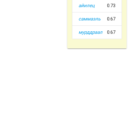
айилец
0.73
саммаэль
0.67
мурддраал
0.67