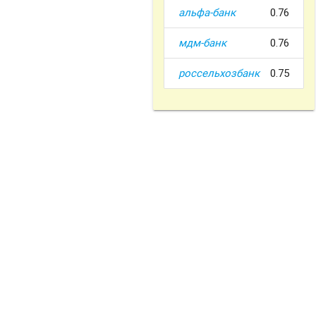
альфа-банк
0.76
мдм-банк
0.76
россельхозбанк
0.75