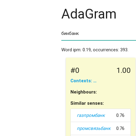
AdaGram
Word ipm: 0.19, occurrences: 393.
#0
1.00
Contexts: …
Neighbours:
Similar senses:
газпромбанк
0.76
промсвязьбанк
0.76