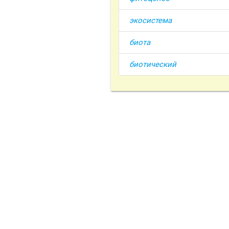
экосистема
биота
биотический