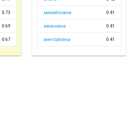
0.73
михайловна
0.41
0.69
ивановна
0.41
0.67
викторовна
0.41