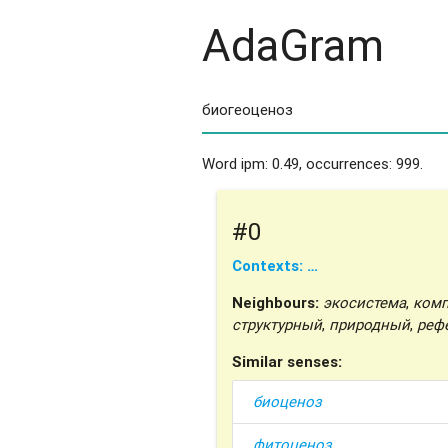
AdaGram
Word ipm: 0.49, occurrences: 999.
#0
Contexts: …
Neighbours:
экосистема
,
комп
структурный
,
природный
,
реф
Similar senses:
биоценоз
фитоценоз