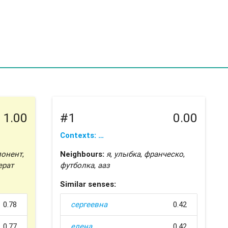
1.00
#1
0.00
Contexts: …
онент
,
Neighbours:
я
,
улыбка
,
франческо
,
ерат
футболка
,
ааз
Similar senses:
0.78
сергеевна
0.42
0.77
елена
0.42