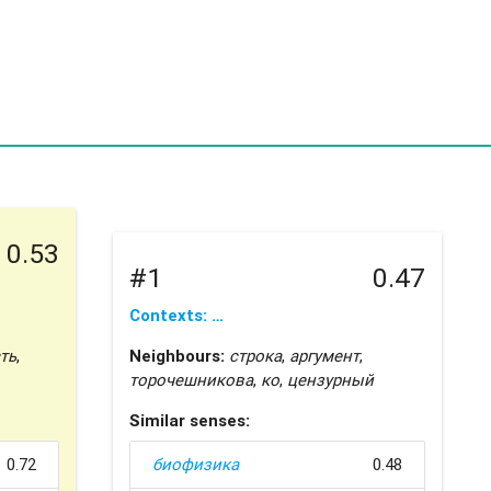
0.53
#1
0.47
Contexts: …
ть
,
Neighbours:
строка
,
аргумент
,
торочешникова
,
ко
,
цензурный
Similar senses:
0.72
биофизика
0.48