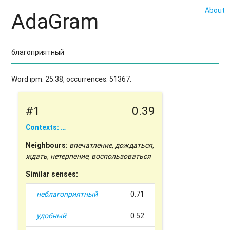
About
AdaGram
Word ipm: 25.38, occurrences: 51367.
#1
0.39
Contexts: …
Neighbours:
впечатление
,
дождаться
,
ждать
,
нетерпение
,
воспользоваться
Similar senses:
неблагоприятный
0.71
удобный
0.52