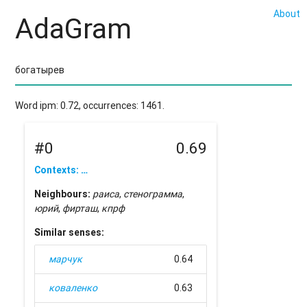
About
AdaGram
Word ipm: 0.72, occurrences: 1461.
#0
0.69
Contexts: …
Neighbours:
раиса
,
стенограмма
,
юрий
,
фирташ
,
кпрф
Similar senses:
марчук
0.64
коваленко
0.63