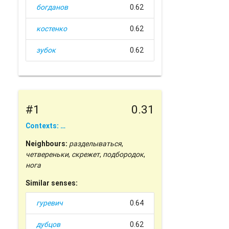
богданов
0.62
костенко
0.62
зубок
0.62
#1
0.31
Contexts: …
Neighbours:
разделываться
,
четвереньки
,
скрежет
,
подбородок
,
нога
Similar senses:
гуревич
0.64
дубцов
0.62