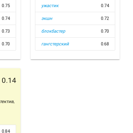
0.75
ужастик
0.74
0.74
экшн
0.72
0.73
блокбастер
0.70
0.70
гангстерский
0.68
0.14
тектив
,
0.84