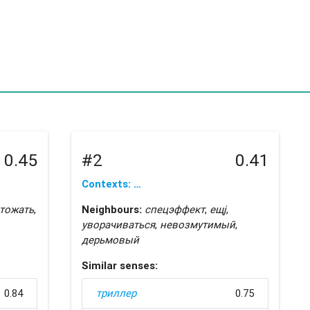
0.45
#2
0.41
Contexts: …
тожать
,
Neighbours:
спецэффект
,
ещј
,
,
уворачиваться
,
невозмутимый
,
дерьмовый
Similar senses:
0.84
триллер
0.75