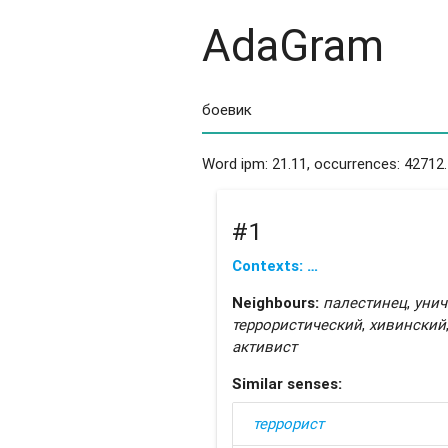
AdaGram
Word ipm: 21.11, occurrences: 42712.
#1
Contexts: …
Neighbours:
палестинец
,
унич
террористический
,
хивинский
активист
Similar senses:
террорист