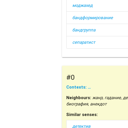
моджахед
бандформирование
бандгруппа
сепаратист
#0
Contexts: …
Neighbours:
жанр
,
гадание
,
де
биография
,
анекдот
Similar senses:
детектив