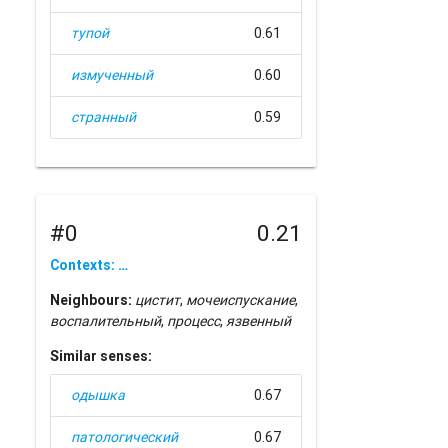
тупой
0.61
измученный
0.60
странный
0.59
#0
0.21
Contexts: …
Neighbours:
цистит
,
мочеиспускание
,
воспалительный
,
процесс
,
язвенный
Similar senses:
одышка
0.67
патологический
0.67