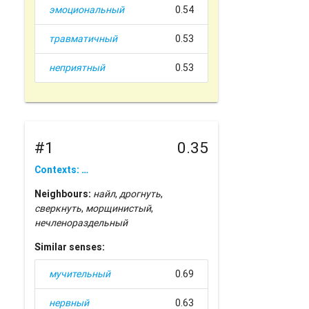
эмоциональный
0.54
травматичный
0.53
неприятный
0.53
#1
0.35
Contexts: …
Neighbours:
найл
,
дрогнуть
,
сверкнуть
,
морщинистый
,
нечленораздельный
Similar senses:
мучительный
0.69
нервный
0.63