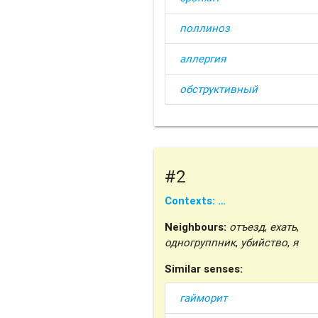
поллиноз
аллергия
обструктивный
#2
Contexts: …
Neighbours:
отъезд
,
ехать
,
одногруппник
,
убийство
,
я
Similar senses:
гайморит