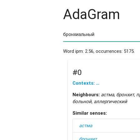
AdaGram
Word ipm: 2.56, occurrences: 5175.
#0
Contexts: …
Neighbours:
астма
,
бронхит
,
п
больной
,
аллергический
Similar senses:
астма
бронхит