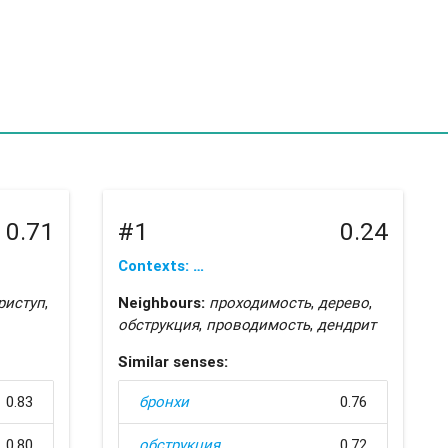
0.71
#1
0.24
Contexts: …
риступ
,
Neighbours:
проходимость
,
дерево
,
обструкция
,
проводимость
,
дендрит
Similar senses:
0.83
бронхи
0.76
0.80
обструкция
0.72