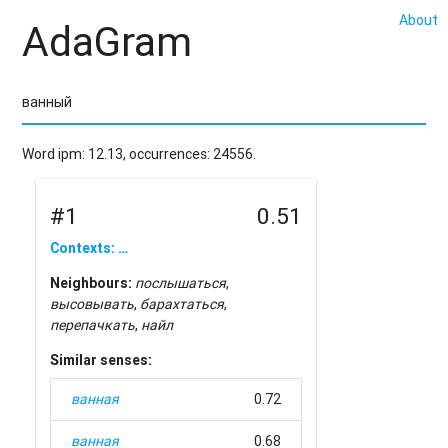
About
AdaGram
Word ipm: 12.13, occurrences: 24556.
#1
0.51
Contexts: …
Neighbours:
послышаться
,
высовывать
,
барахтаться
,
перепачкать
,
найл
Similar senses:
ванная
0.72
ванная
0.68