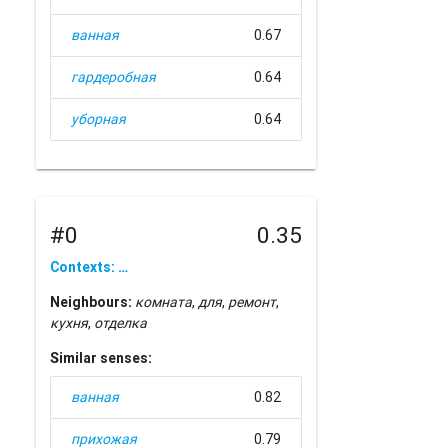
ванная
0.67
гардеробная
0.64
уборная
0.64
#0
0.35
Contexts: …
Neighbours:
комната
,
для
,
ремонт
,
кухня
,
отделка
Similar senses:
ванная
0.82
прихожая
0.79