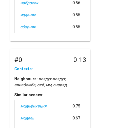
набросок
0.56
издание
0.55
сборник
0.55
#0
0.13
Contexts: …
Neighbours:
воздух-воздух
,
авиабомба
,
окб
,
мм
,
снаряд
Similar senses:
модификация
0.75
модель
0.67