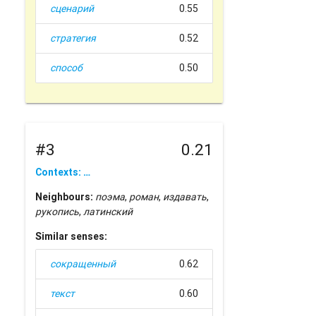
сценарий
0.55
стратегия
0.52
способ
0.50
#3
0.21
Contexts: …
Neighbours:
поэма
,
роман
,
издавать
,
рукопись
,
латинский
Similar senses:
сокращенный
0.62
текст
0.60