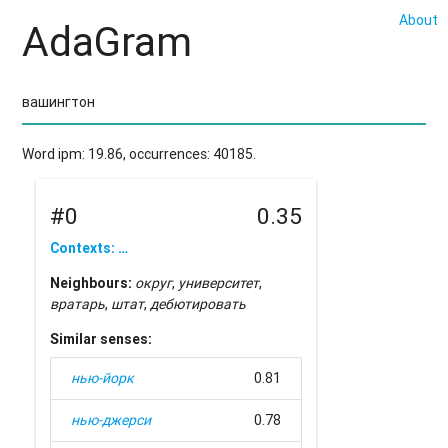
About
AdaGram
Word ipm: 19.86, occurrences: 40185.
#0
0.35
Contexts: …
Neighbours:
округ
,
университет
,
вратарь
,
штат
,
дебютировать
Similar senses:
нью-йорк
0.81
нью-джерси
0.78