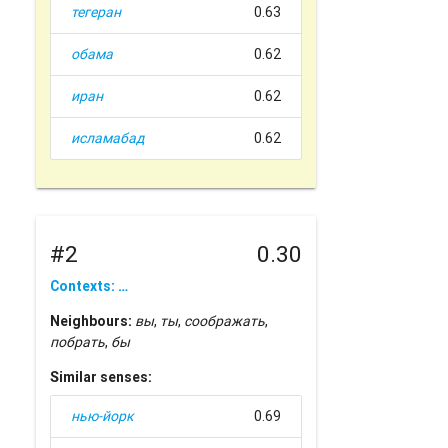
тегеран
0.63
обама
0.62
иран
0.62
исламабад
0.62
#2
0.30
Contexts: …
Neighbours:
вы
,
ты
,
соображать
,
побрать
,
бы
Similar senses:
нью-йорк
0.69