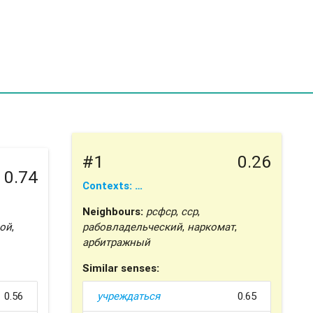
#1
0.26
0.74
Contexts: …
Neighbours:
рсфср
,
сср
,
ой
,
рабовладельческий
,
наркомат
,
арбитражный
Similar senses:
0.56
учреждаться
0.65