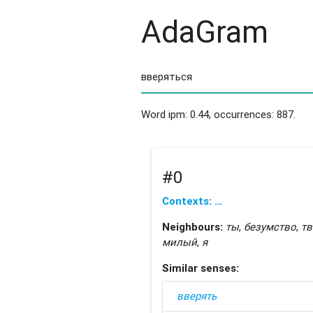
AdaGram
Word ipm: 0.44, occurrences: 887.
#0
Contexts: …
Neighbours:
ты
,
безумство
,
тв
милый
,
я
Similar senses:
вверять