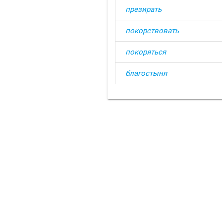
презирать
покорствовать
покоряться
благостыня