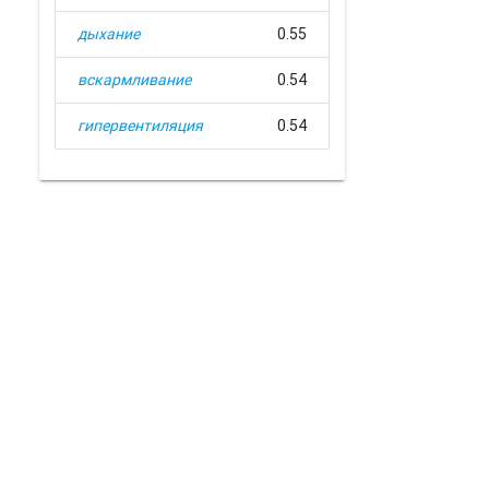
дыхание
0.55
вскармливание
0.54
гипервентиляция
0.54