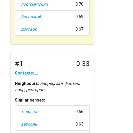
портсмутский
0.70
брестский
0.69
договор
0.67
#1
0.33
Contexts: …
Neighbours:
дворец
,
зал
,
фонтан
,
двор
,
ресторан
Similar senses:
тюильри
0.66
версаль
0.63