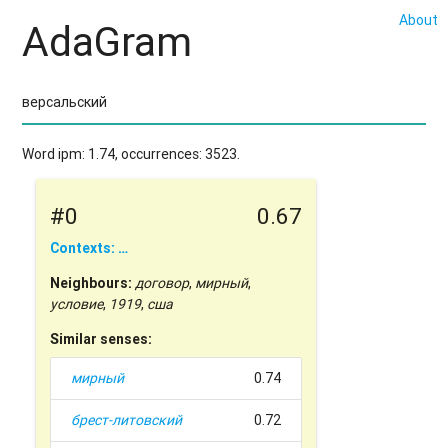
About
AdaGram
Word ipm: 1.74, occurrences: 3523.
#0
0.67
Contexts: …
Neighbours:
договор
,
мирный
,
условие
,
1919
,
сша
Similar senses:
мирный
0.74
брест-литовский
0.72