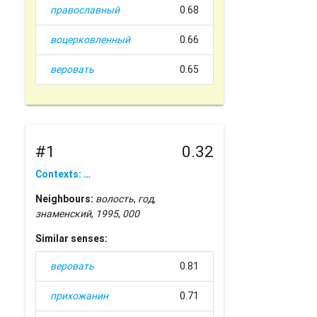
православный
0.68
воцерковленный
0.66
веровать
0.65
#1
0.32
Contexts: …
Neighbours:
волость
,
год
,
знаменский
,
1995
,
000
Similar senses:
веровать
0.81
прихожанин
0.71