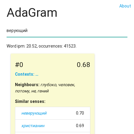
About
AdaGram
Word ipm: 20.52, occurrences: 41523.
#0
0.68
Contexts: …
Neighbours:
глубоко
,
человек
,
потому
,
не
,
гений
Similar senses:
неверующий
0.70
христианин
0.69