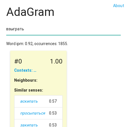
About
AdaGram
Word ipm: 0.92, occurrences: 1855.
#0
1.00
Contexts: …
Neighbours:
Similar senses:
вскипать
0.57
просыпаться
0.53
закипать
0.53