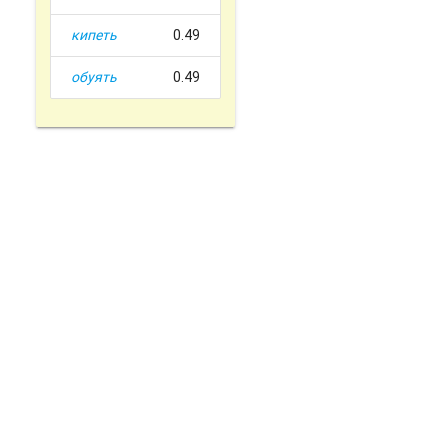
кипеть
0.49
обуять
0.49