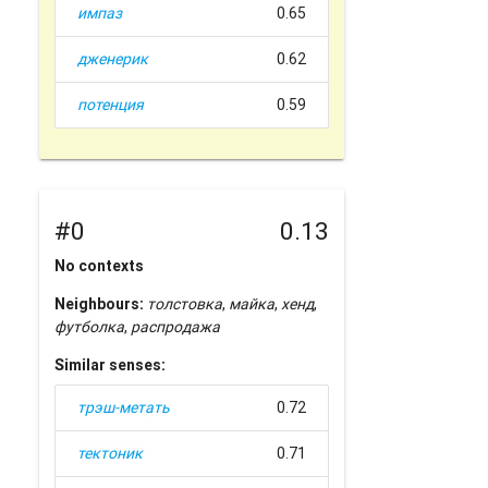
импаз
0.65
дженерик
0.62
потенция
0.59
#0
0.13
No contexts
Neighbours:
толстовка
,
майка
,
хенд
,
футболка
,
распродажа
Similar senses:
трэш-метать
0.72
тектоник
0.71