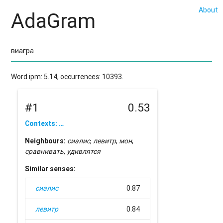
About
AdaGram
Word ipm: 5.14, occurrences: 10393.
#1
0.53
Contexts: …
Neighbours:
сиалис
,
левитр
,
мон
,
сравнивать
,
удивлятся
Similar senses:
сиалис
0.87
левитр
0.84