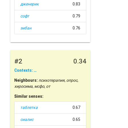
дженерик
0.83
софт
0.79
зибан
0.76
#2
0.34
Contexts: …
Neighbours:
психотерапия
,
опрос
,
хиросима
,
мсфо
,
от
Similar senses:
таблетка
0.67
сиалис
0.65