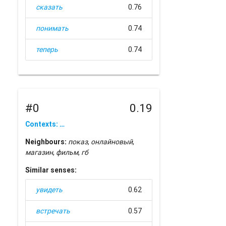
сказать
0.76
понимать
0.74
теперь
0.74
#0
0.19
Contexts: …
Neighbours:
показ
,
онлайновый
,
магазин
,
фильм
,
гб
Similar senses:
увидеть
0.62
встречать
0.57