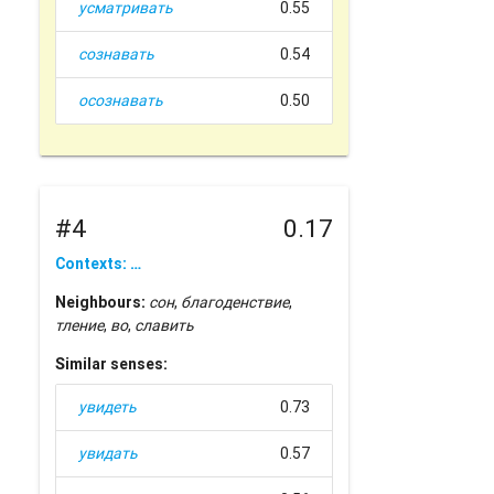
усматривать
0.55
сознавать
0.54
осознавать
0.50
#4
0.17
Contexts: …
Neighbours:
сон
,
благоденствие
,
тление
,
во
,
славить
Similar senses:
увидеть
0.73
увидать
0.57