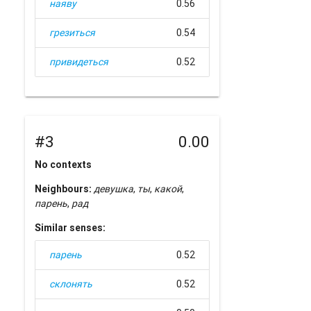
наяву
0.56
грезиться
0.54
привидеться
0.52
#3
0.00
No contexts
Neighbours:
девушка
,
ты
,
какой
,
парень
,
рад
Similar senses:
парень
0.52
склонять
0.52