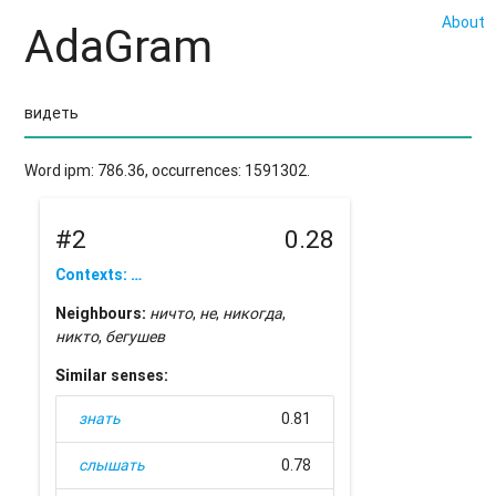
About
AdaGram
Word ipm: 786.36, occurrences: 1591302.
#2
0.28
Contexts: …
Neighbours:
ничто
,
не
,
никогда
,
никто
,
бегушев
Similar senses:
знать
0.81
слышать
0.78