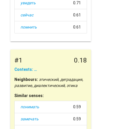
увидеть
0.71
сейчас
0.61
помнить
0.61
#1
0.18
Contexts: …
Neighbours:
этический
,
деградация
,
развитие
,
диалектический
,
этика
Similar senses:
понимать
0.59
замечать
0.59