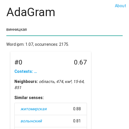
About
AdaGram
Word ipm: 1.07, occurrences: 2175.
#0
0.67
Contexts: …
Neighbours:
область
,
474
,
км²
,
15-64
,
851
Similar senses:
житомирская
0.88
волынский
0.81