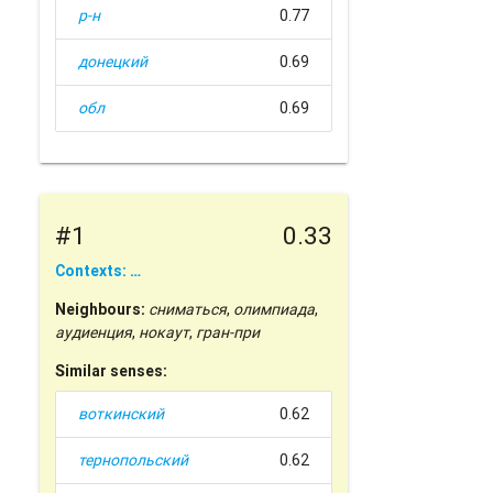
р-н
0.77
донецкий
0.69
обл
0.69
#1
0.33
Contexts: …
Neighbours:
сниматься
,
олимпиада
,
аудиенция
,
нокаут
,
гран-при
Similar senses:
воткинский
0.62
тернопольский
0.62