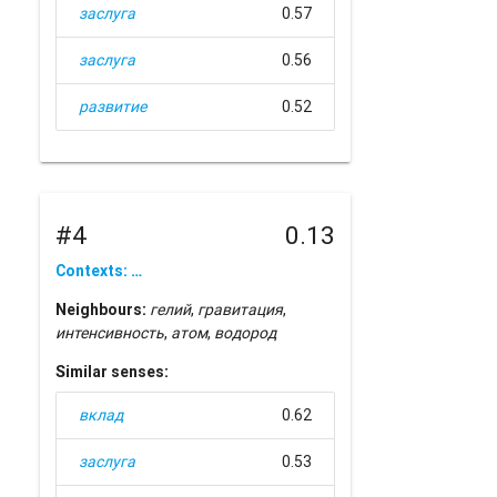
заслуга
0.57
заслуга
0.56
развитие
0.52
#4
0.13
Contexts: …
Neighbours:
гелий
,
гравитация
,
интенсивность
,
атом
,
водород
Similar senses:
вклад
0.62
заслуга
0.53