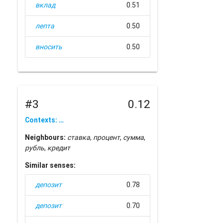
вклад
0.51
лепта
0.50
вносить
0.50
#3
0.12
Contexts: …
Neighbours:
ставка
,
процент
,
сумма
,
рубль
,
кредит
Similar senses:
депозит
0.78
депозит
0.70