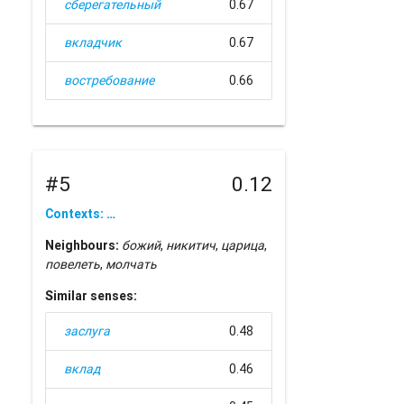
сберегательный
0.67
вкладчик
0.67
востребование
0.66
#5
0.12
Contexts: …
Neighbours:
божий
,
никитич
,
царица
,
повелеть
,
молчать
Similar senses:
заслуга
0.48
вклад
0.46