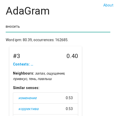
About
AdaGram
Word ipm: 80.39, occurrences: 162685.
#3
0.40
Contexts: …
Neighbours:
запах
,
ощущение
,
привкус
,
тень
,
павлыш
Similar senses:
изменение
0.53
корректива
0.53