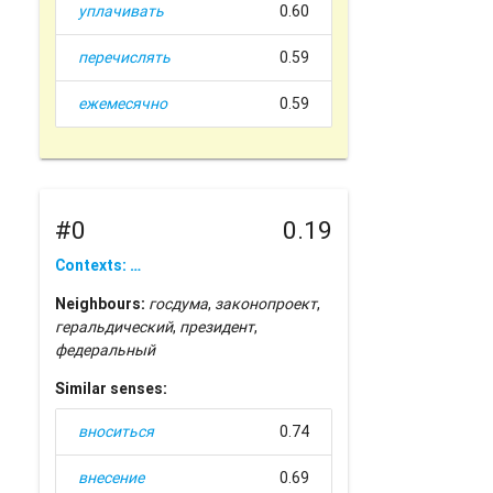
уплачивать
0.60
перечислять
0.59
ежемесячно
0.59
#0
0.19
Contexts: …
Neighbours:
госдума
,
законопроект
,
геральдический
,
президент
,
федеральный
Similar senses:
вноситься
0.74
внесение
0.69