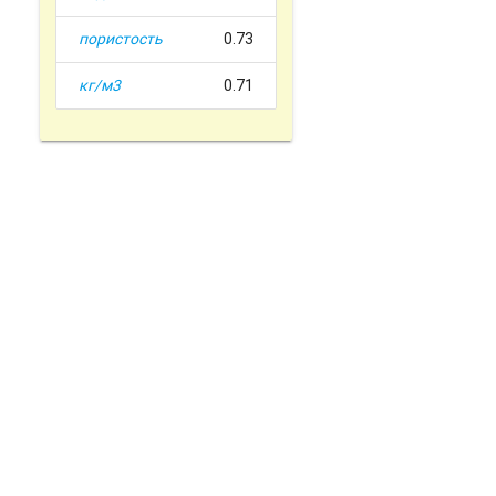
пористость
0.73
кг/м3
0.71