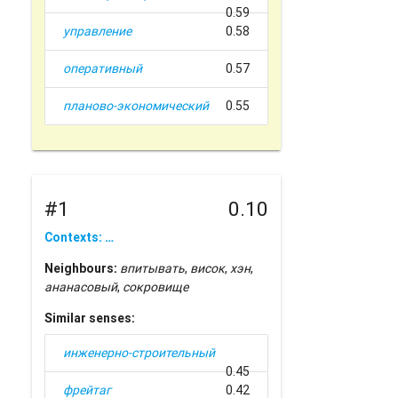
0.59
управление
0.58
оперативный
0.57
планово-экономический
0.55
#1
0.10
Contexts: …
Neighbours:
впитывать
,
висок
,
хэн
,
ананасовый
,
сокровище
Similar senses:
инженерно-строительный
0.45
фрейтаг
0.42