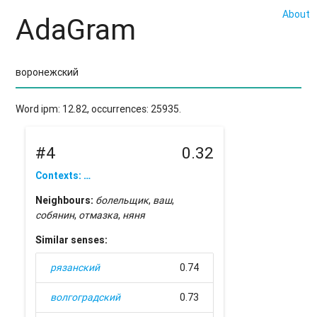
About
AdaGram
Word ipm: 12.82, occurrences: 25935.
#4
0.32
Contexts: …
Neighbours:
болельщик
,
ваш
,
собянин
,
отмазка
,
няня
Similar senses:
рязанский
0.74
волгоградский
0.73