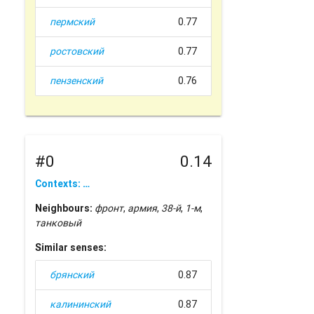
пермский
0.77
ростовский
0.77
пензенский
0.76
#0
0.14
Contexts: …
Neighbours:
фронт
,
армия
,
38-й
,
1-м
,
танковый
Similar senses:
брянский
0.87
калининский
0.87