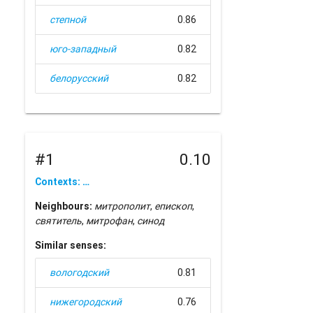
степной
0.86
юго-западный
0.82
белорусский
0.82
#1
0.10
Contexts: …
Neighbours:
митрополит
,
епископ
,
святитель
,
митрофан
,
синод
Similar senses:
вологодский
0.81
нижегородский
0.76