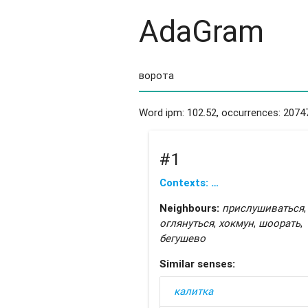
AdaGram
Word ipm: 102.52, occurrences: 2074
#1
Contexts: …
Neighbours:
прислушиваться
,
оглянуться
,
хокмун
,
шоорать
,
бегушево
Similar senses:
калитка