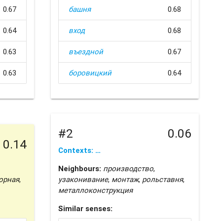
0.67
башня
0.68
0.64
вход
0.68
0.63
въездной
0.67
0.63
боровицкий
0.64
#2
0.06
0.14
Contexts: …
Neighbours:
производство
,
орная
,
узаконивание
,
монтаж
,
рольставня
,
металлоконструкция
Similar senses: