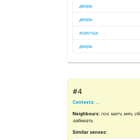
дверь
дверь
воротца
дверь
#4
Contexts: …
Neighbours:
гол
,
матч
,
мяч
,
сб
забивать
Similar senses: