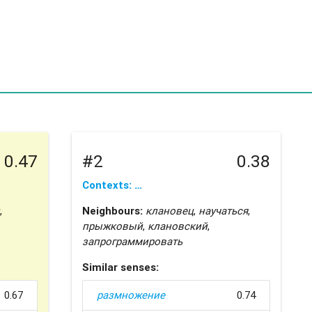
0.47
#2
0.38
Contexts: …
,
Neighbours:
клановец
,
научаться
,
прыжковый
,
клановский
,
запрограммировать
Similar senses:
0.67
размножение
0.74