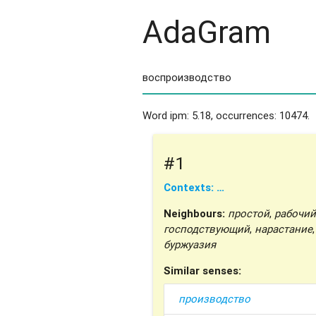
AdaGram
Word ipm: 5.18, occurrences: 10474.
#1
Contexts: …
Neighbours:
простой
,
рабочий
господствующий
,
нарастание
,
буржуазия
Similar senses:
производство