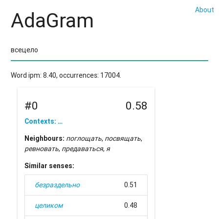
About
AdaGram
Word ipm: 8.40, occurrences: 17004.
#0
0.58
Contexts: …
Neighbours:
поглощать
,
посвящать
,
ревновать
,
предаваться
,
я
Similar senses:
безраздельно
0.51
целиком
0.48