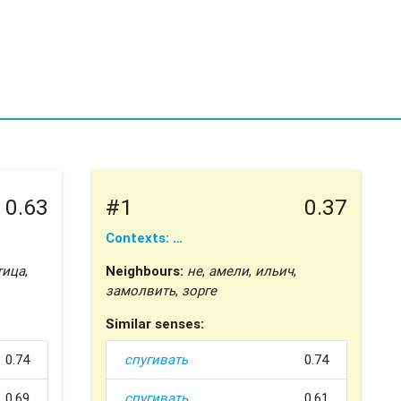
0.63
#1
0.37
Contexts: …
тица
,
Neighbours:
не
,
амели
,
ильич
,
замолвить
,
зорге
Similar senses:
0.74
спугивать
0.74
0.69
спугивать
0.61