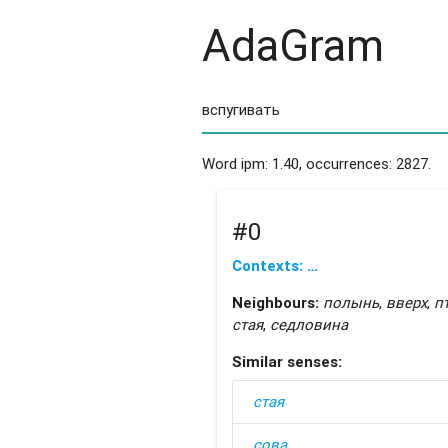
AdaGram
Word ipm: 1.40, occurrences: 2827.
#0
Contexts: …
Neighbours:
полынь
,
вверх
,
п
стая
,
седловина
Similar senses:
стая
сова