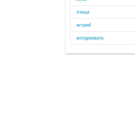
птица
ястреб
вспархивать