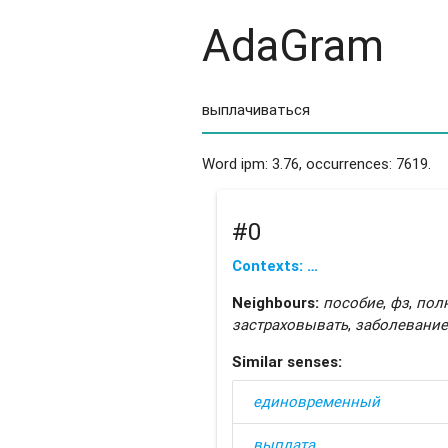
AdaGram
Word ipm: 3.76, occurrences: 7619.
#0
Contexts: …
Neighbours:
пособие
,
фз
,
пол
застраховывать
,
заболевание
Similar senses:
единовременный
выплата