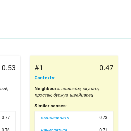
0.53
#1
0.47
Contexts: …
ный
,
Neighbours:
слишком
,
скупать
,
простак
,
буржуа
,
швейцарец
Similar senses:
0.77
выплачивать
0.73
0.76
начисляться
0.71