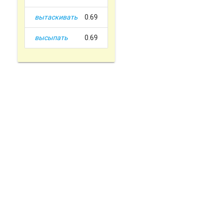
вытаскивать
0.69
высыпать
0.69